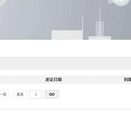
发证日期
到
一页
尾页